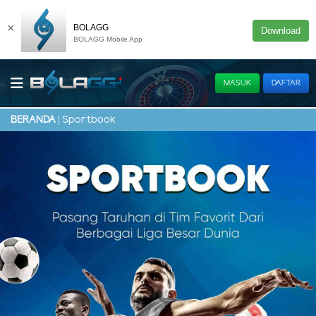
×
BOLAGG
Download
BOLAGG Mobile App
MASUK
DAFTAR
Sportbook
BERANDA