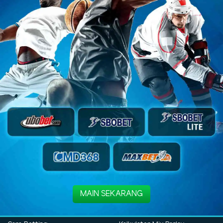
MAIN SEKARANG