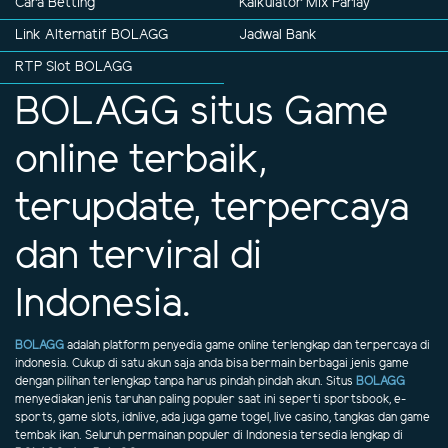
Cara Betting
Kalkulator Mix Parlay
Link Alternatif BOLAGG
Jadwal Bank
RTP Slot BOLAGG
BOLAGG situs Game
online terbaik,
terupdate, terpercaya
dan terviral di
Indonesia.
BOLAGG
adalah platform penyedia game online terlengkap dan terpercaya di
indonesia. Cukup di satu akun saja anda bisa bermain berbagai jenis game
dengan pilihan terlengkap tanpa harus pindah pindah akun. Situs
BOLAGG
menyediakan jenis taruhan paling populer saat ini seperti sportsbook, e-
sports, game slots, idnlive, ada juga game togel, live casino, tangkas dan game
tembak ikan. Seluruh permainan populer di Indonesia tersedia lengkap di