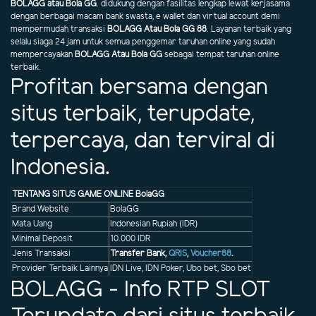
BOLAGG atau Bola GG
. didukung dengan fasilitas lengkap lewat kerjasama
dengan berbagai macam bank swasta, e wallet dan virtual account demi
mempermudah transaksi
BOLAGG Atau Bola GG 88
. Layanan terbaik yang
selalu siaga 24 jam untuk semua penggemar taruhan online yang sudah
mempercayakan
BOLAGG Atau Bola GG
sebagai tempat taruhan online
terbaik.
Profitan bersama dengan
situs terbaik, terupdate,
terpercaya, dan terviral di
Indonesia.
TENTANG SITUS GAME ONLINE BolaGG
Brand Website
BolaGG
Mata Uang
Indonesian Rupiah (IDR)
Minimal Deposit
10.000 IDR
Jenis Transaksi
Transfer Bank,
QRIS
,
Voucher88
.
Provider Terbaik Lainnya
IDN Live, IDN Poker, Ubo bet, Sbo bet
BOLAGG - Info RTP SLOT