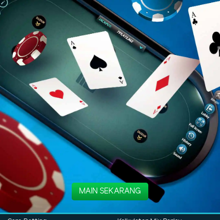
MAIN SEKARANG