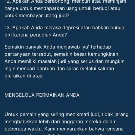
12. Apakah Anda berbohong, mencuri atau meminjam
hanya untuk mendapatkan uang untuk berjudi atau
untuk membayar utang judi?
13. Apakah Anda merasa depresi atau bahkan bunuh
diri karena perjudian Anda?
Semakin banyak Anda menjawab 'ya' terhadap
pertanyaan tersebut, semakin besar kemungkinan
Anda memiliki masalah judi yang serius dan mungkin
ingin mencari bantuan dan saran melalui saluran
diuraikan di atas
MENGELOLA PERMAINAN ANDA
Untuk pemain yang sering menikmati judi, tidak jarang
menghabiskan lebih dari anggaran mereka dalam
beberapa waktu. Kami menyarankan bahwa rencana