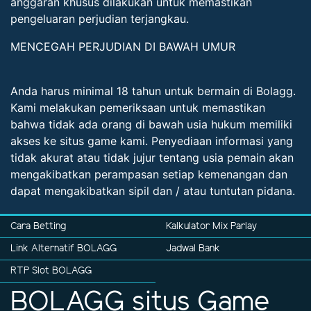
anggaran khusus dilakukan untuk memastikan
pengeluaran perjudian terjangkau.
MENCEGAH PERJUDIAN DI BAWAH UMUR
Anda harus minimal 18 tahun untuk bermain di Bolagg.
Kami melakukan pemeriksaan untuk memastikan
bahwa tidak ada orang di bawah usia hukum memiliki
akses ke situs game kami. Penyediaan informasi yang
tidak akurat atau tidak jujur tentang usia pemain akan
mengakibatkan perampasan setiap kemenangan dan
dapat mengakibatkan sipil dan / atau tuntutan pidana.
Cara Betting
Kalkulator Mix Parlay
Link Alternatif BOLAGG
Jadwal Bank
RTP Slot BOLAGG
BOLAGG situs Game