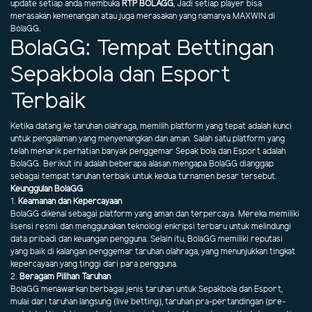
update setiap anda membuka
RTP BOLAGG
, Jadi setiap player bisa
merasakan kemenangan atau juga merasakan yang namanya MAXWIN di
BolaGG.
BolaGG: Tempat Bettingan
Sepakbola dan Esport
Terbaik
Ketika datang ke taruhan olahraga, memilih platform yang tepat adalah kunci
untuk pengalaman yang menyenangkan dan aman. Salah satu platform yang
telah menarik perhatian banyak penggemar Sepak bola dan Esport adalah
BolaGG. Berikut ini adalah beberapa alasan mengapa BolaGG dianggap
sebagai tempat taruhan terbaik untuk kedua turnamen besar tersebut.
Keunggulan BolaGG
1.
Keamanan dan Kepercayaan
BolaGG dikenal sebagai platform yang aman dan terpercaya. Mereka memiliki
lisensi resmi dan menggunakan teknologi enkripsi terbaru untuk melindungi
data pribadi dan keuangan pengguna. Selain itu, BolaGG memiliki reputasi
yang baik di kalangan penggemar taruhan olahraga, yang menunjukkan tingkat
kepercayaan yang tinggi dari para pengguna.
2.
Beragam Pilihan Taruhan
BolaGG menawarkan berbagai jenis taruhan untuk Sepakbola dan Esport,
mulai dari taruhan langsung (live betting), taruhan pra-pertandingan (pre-