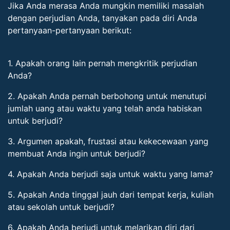
Jika Anda merasa Anda mungkin memiliki masalah
dengan perjudian Anda, tanyakan pada diri Anda
pertanyaan-pertanyaan berikut:
1. Apakah orang lain pernah mengkritik perjudian
Anda?
2. Apakah Anda pernah berbohong untuk menutupi
jumlah uang atau waktu yang telah anda habiskan
untuk berjudi?
3. Argumen apakah, frustasi atau kekecewaan yang
membuat Anda ingin untuk berjudi?
4. Apakah Anda berjudi saja untuk waktu yang lama?
5. Apakah Anda tinggal jauh dari tempat kerja, kuliah
atau sekolah untuk berjudi?
6. Apakah Anda berjudi untuk melarikan diri dari