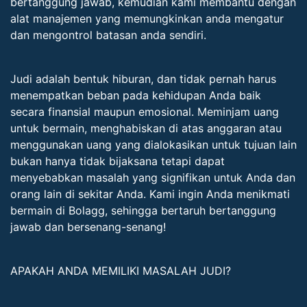
bertanggung jawab, kemudian kami membantu dengan
alat manajemen yang memungkinkan anda mengatur
dan mengontrol batasan anda sendiri.
Judi adalah bentuk hiburan, dan tidak pernah harus
menempatkan beban pada kehidupan Anda baik
secara finansial maupun emosional. Meminjam uang
untuk bermain, menghabiskan di atas anggaran atau
menggunakan uang yang dialokasikan untuk tujuan lain
bukan hanya tidak bijaksana tetapi dapat
menyebabkan masalah yang signifikan untuk Anda dan
orang lain di sekitar Anda. Kami ingin Anda menikmati
bermain di Bolagg, sehingga bertaruh bertanggung
jawab dan bersenang-senang!
APAKAH ANDA MEMILIKI MASALAH JUDI?