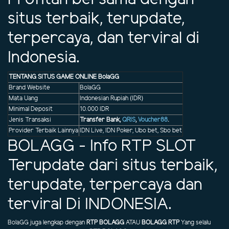
situs terbaik, terupdate,
terpercaya, dan terviral di
Indonesia.
TENTANG SITUS GAME ONLINE BolaGG
Brand Website
BolaGG
Mata Uang
Indonesian Rupiah (IDR)
Minimal Deposit
10.000 IDR
Jenis Transaksi
Transfer Bank,
QRIS
,
Voucher88
.
Provider Terbaik Lainnya
IDN Live, IDN Poker, Ubo bet, Sbo bet
BOLAGG - Info RTP SLOT
Terupdate dari situs terbaik,
terupdate, terpercaya dan
terviral Di INDONESIA.
BolaGG juga lengkap dengan
RTP BOLAGG
ATAU
BOLAGG RTP
Yang selalu